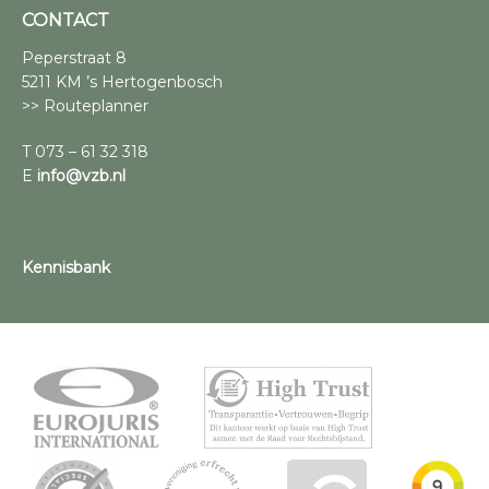
CONTACT
Peperstraat 8
5211 KM ’s Hertogenbosch
>> Routeplanner
T 073 – 61 32 318
E
info@vzb.nl
Kennisbank