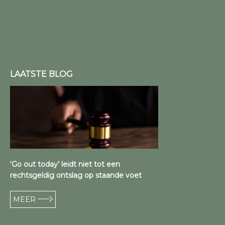
LAATSTE BLOG
‘Go out today’ leidt niet tot een
rechtsgeldig ontslag op staande voet
MEER