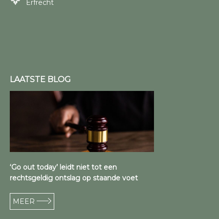
Erfrecht
LAATSTE BLOG
‘Go out today’ leidt niet tot een
rechtsgeldig ontslag op staande voet
MEER