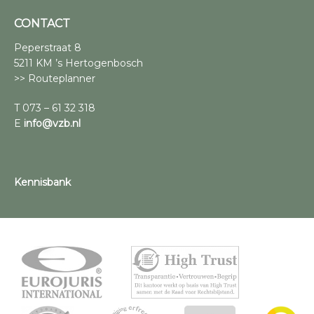
CONTACT
Peperstraat 8
5211 KM ’s Hertogenbosch
>> Routeplanner
T 073 – 61 32 318
E
info@vzb.nl
Kennisbank