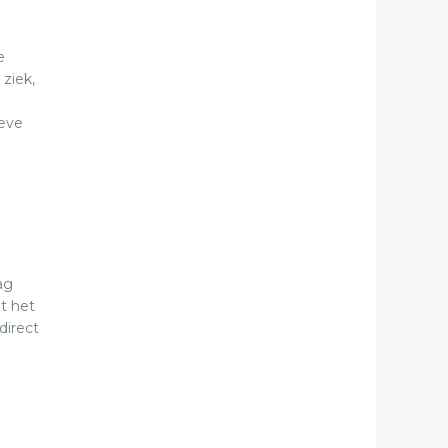
e
ziek,
ieve
ag
t het
direct