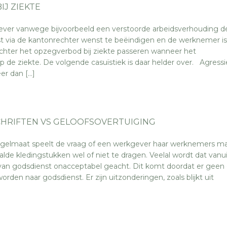
J ZIEKTE
er vanwege bijvoorbeeld een verstoorde arbeidsverhouding d
 via de kantonrechter wenst te beëindigen en de werknemer is 
chter het opzegverbod bij ziekte passeren wanneer het
p de ziekte. De volgende casuïstiek is daar helder over. Agress
r dan […]
HRIFTEN VS GELOOFSOVERTUIGING
gelmaat speelt de vraag of een werkgever haar werknemers m
lde kledingstukken wel of niet te dragen. Veelal wordt dat vanui
d van godsdienst onacceptabel geacht. Dit komt doordat er geen 
den naar godsdienst. Er zijn uitzonderingen, zoals blijkt uit