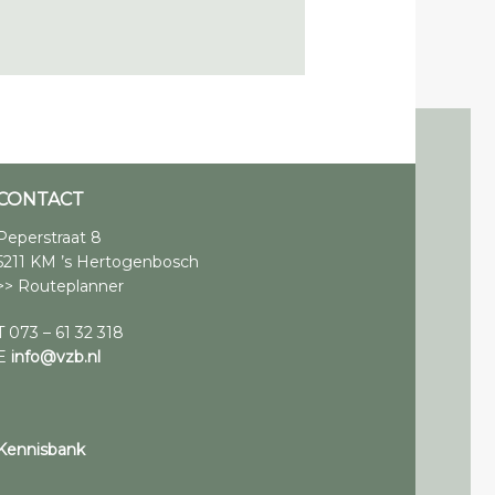
CONTACT
Peperstraat 8
5211 KM ’s Hertogenbosch
>> Routeplanner
T 073 – 61 32 318
E
info@vzb.nl
Kennisbank