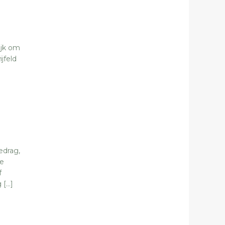
ijk om
jfeld
.
edrag,
re
f
 […]