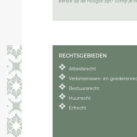
eerste op de hoogte zijn? Schrijf je nu
RECHTSGEBIEDEN
Arbeidsrecht
Verbintenissen- en goederenre
Bestuursrecht
Huurrecht
Erfrecht