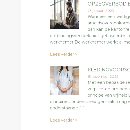
OPZEGVERBOD BI
23 januari 2023
Wanneer een werkgev
arbeidsovereenkomst
dan kan de kantonre
ontbindingsverzoek niet gebaseerd is o
werknemer De werknemer werkt al mee
Lees verder >
KLEDINGVOORSC
15 november 2022
Met een bepaalde re
verplichten om bepaa
principe van vrijhei
of indirect onderscheid gemaakt mag wor
onderstaande […]
Lees verder >