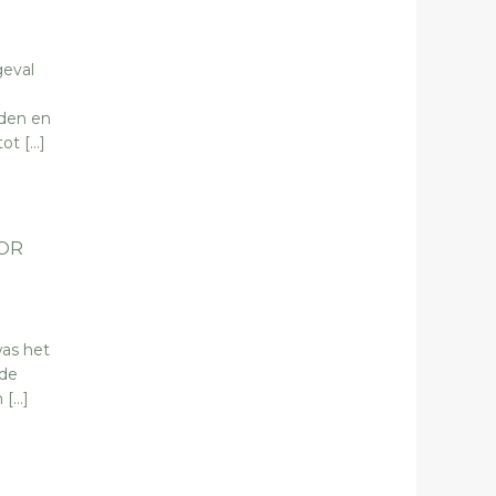
geval
rden en
ot […]
OOR
was het
 de
 […]