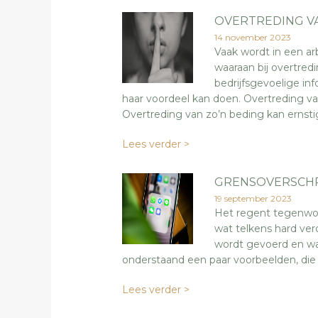
OVERTREDING V
14 november 2023
Vaak wordt in een 
waaraan bij overtred
bedrijfsgevoelige i
haar voordeel kan doen. Overtreding
Overtreding van zo’n beding kan ernsti
Lees verder >
GRENSOVERSCH
19 september 2023
Het regent tegenwoor
wat telkens hard ve
wordt gevoerd en wat
onderstaand een paar voorbeelden, die i
Lees verder >