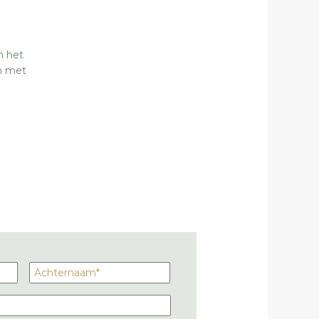
n het
en met