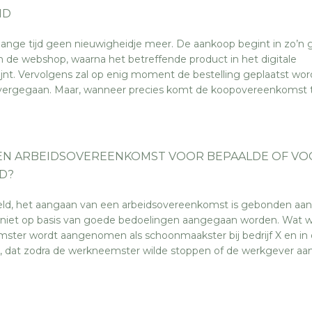
ND
l lange tijd geen nieuwigheidje meer. De aankoop begint in zo’n 
in de webshop, waarna het betreffende product in het digitale
jnt. Vervolgens zal op enig moment de bestelling geplaatst wo
overgegaan. Maar, wanneer precies komt de koopovereenkomst t
EEN ARBEIDSOVEREENKOMST VOOR BEPAALDE OF V
D?
ld, het aangaan van een arbeidsovereenkomst is gebonden aan
an niet op basis van goede bedoelingen aangegaan worden. Wat 
ster wordt aangenomen als schoonmaakster bij bedrijf X en in
at zodra de werkneemster wilde stoppen of de werkgever aan