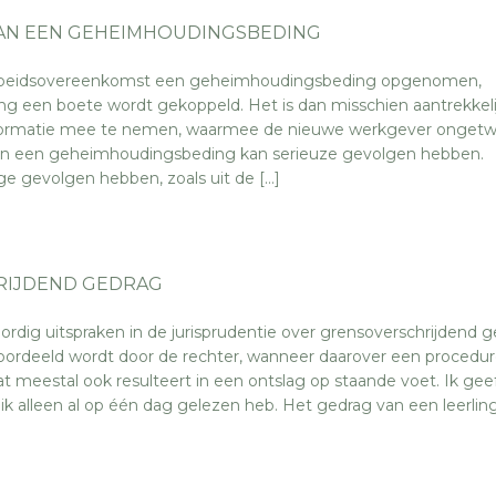
AN EEN GEHEIMHOUDINGSBEDING
arbeidsovereenkomst een geheimhoudingsbeding opgenomen,
ing een boete wordt gekoppeld. Het is dan misschien aantrekkel
nformatie mee te nemen, waarmee de nieuwe werkgever ongetwi
 van een geheimhoudingsbeding kan serieuze gevolgen hebben
ge gevolgen hebben, zoals uit de […]
RIJDEND GEDRAG
dig uitspraken in de jurisprudentie over grensoverschrijdend g
roordeeld wordt door de rechter, wanneer daarover een procedu
 meestal ook resulteert in een ontslag op staande voet. Ik gee
k alleen al op één dag gelezen heb. Het gedrag van een leerling