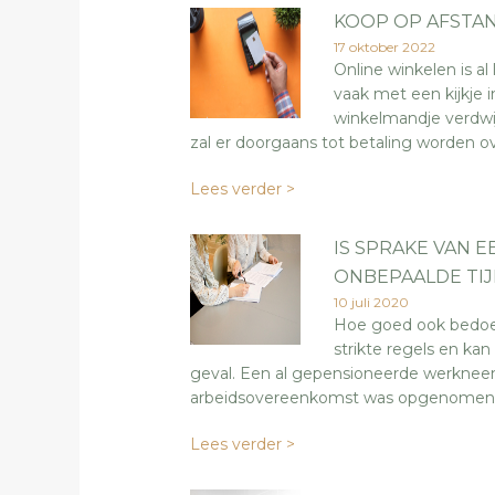
KOOP OP AFSTA
17 oktober 2022
Online winkelen is a
vaak met een kijkje 
winkelmandje verdwi
zal er doorgaans tot betaling worden 
Lees verder >
IS SPRAKE VAN 
ONBEPAALDE TIJ
10 juli 2020
Hoe goed ook bedoe
strikte regels en k
geval. Een al gepensioneerde werkneem
arbeidsovereenkomst was opgenomen, d
Lees verder >