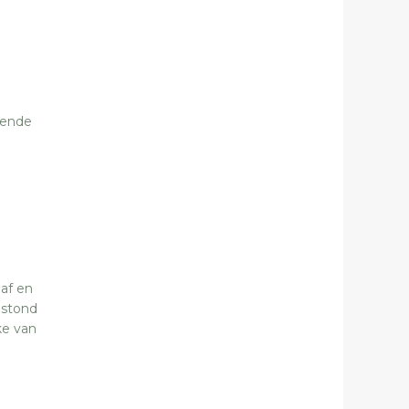
lende
af en
 stond
ke van