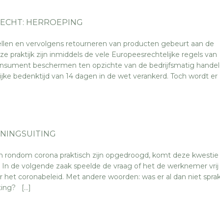
ECHT: HERROEPING
ellen en vervolgens retourneren van producten gebeurt aan de
e praktijk zijn inmiddels de vele Europeesrechtelijke regels van
onsument beschermen ten opzichte van de bedrijfsmatig hande
ijke bedenktijd van 14 dagen in de wet verankerd. Toch wordt er
ENINGSUITING
n rondom corona praktisch zijn opgedroogd, komt deze kwestie 
 In de volgende zaak speelde de vraag of het de werknemer vrij
r het coronabeleid. Met andere woorden: was er al dan niet spra
ting? […]