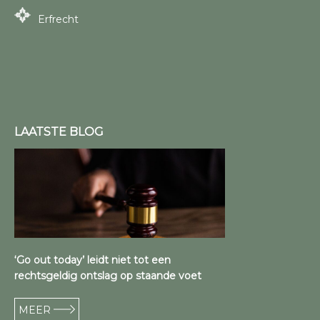
Erfrecht
LAATSTE BLOG
‘Go out today’ leidt niet tot een
rechtsgeldig ontslag op staande voet
MEER