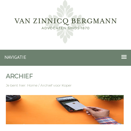
NAVIGATIE
ARCHIEF
Je bent hier:
Home
/
Archief voor Koper