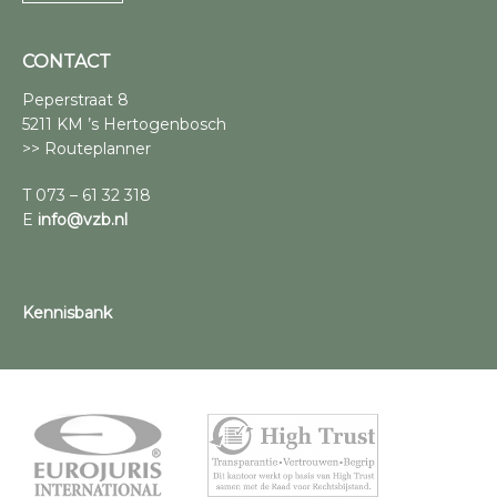
CONTACT
Peperstraat 8
5211 KM ’s Hertogenbosch
>> Routeplanner
T 073 – 61 32 318
E
info@vzb.nl
Kennisbank