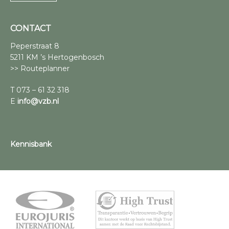
CONTACT
Peperstraat 8
5211 KM ’s Hertogenbosch
>> Routeplanner
T 073 – 61 32 318
E
info@vzb.nl
Kennisbank