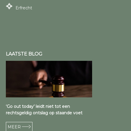
Erfrecht
LAATSTE BLOG
‘Go out today’ leidt niet tot een
rechtsgeldig ontslag op staande voet
MEER