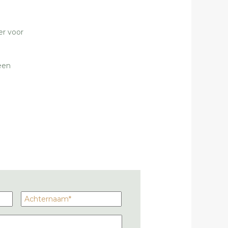
er voor
e
een