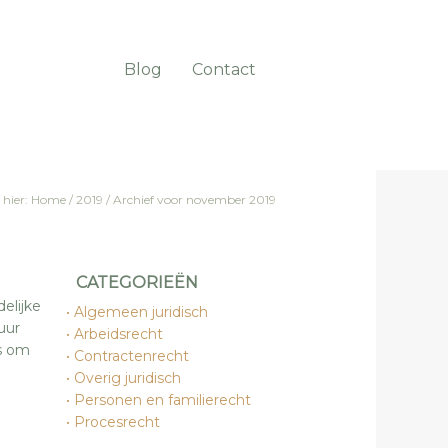
Blog
Contact
 hier:
Home
/
2019
/
Archief voor november 2019
CATEGORIEËN
delijke
Algemeen juridisch
uur
Arbeidsrecht
as om
Contractenrecht
Overig juridisch
Personen en familierecht
Procesrecht