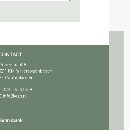
CONTACT
Peperstraat 8
5211 KM ’s Hertogenbosch
>> Routeplanner
T 073 – 61 32 318
E
info@vzb.nl
Kennisbank