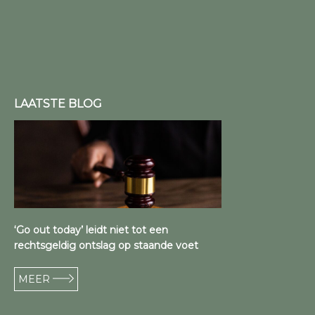
LAATSTE BLOG
‘Go out today’ leidt niet tot een
rechtsgeldig ontslag op staande voet
MEER