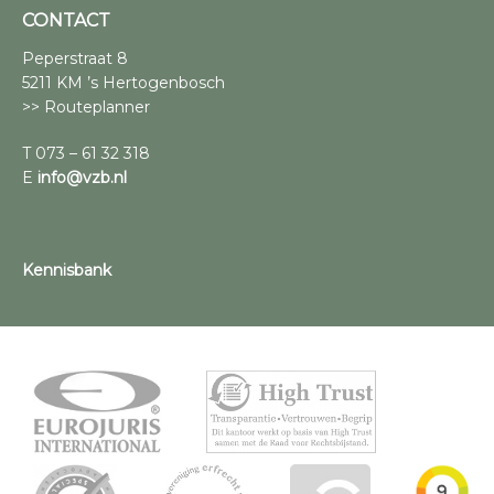
CONTACT
Peperstraat 8
5211 KM ’s Hertogenbosch
>> Routeplanner
T 073 – 61 32 318
E
info@vzb.nl
Kennisbank