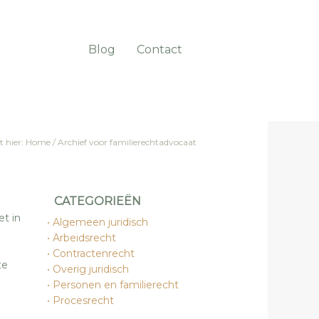
Blog
Contact
t hier:
Home
/
Archief voor familierechtadvocaat
CATEGORIEËN
et in
Algemeen juridisch
Arbeidsrecht
e
Contractenrecht
te
Overig juridisch
Personen en familierecht
Procesrecht