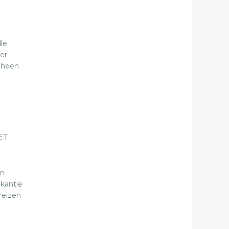
le
er
 heen
ET
un
akantie
reizen