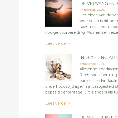
DE VERVANGENDE
27 februari 2020
Het einde van de win
Voor velen is dit h
reizen naar verre be
nodige voorbereiding. Als mensen reiz
Lees verder >
INDEXERING ALI
5 november 2019
Alimentatiebedragen 
Rechtsbescherming s
partner- en kinderali
onderhoudsbijdragen zijn vastgesteld s
bepaald percentage. Dit is anders als tu
Lees verder >
DE WET HERZIEN