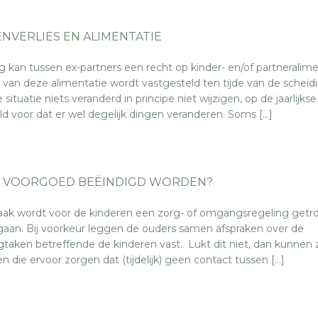
ENVERLIES EN ALIMENTATIE
 kan tussen ex-partners een recht op kinder- en/of partneralime
van deze alimentatie wordt vastgesteld ten tijde van de scheid
le situatie niets veranderd in principe niet wijzigen, op de jaarlijkse
d voor dat er wel degelijk dingen veranderen. Soms […]
 VOORGOED BEËINDIGD WORDEN?
k wordt voor de kinderen een zorg- of omgangsregeling getro
r gaan. Bij voorkeur leggen de ouders samen afspraken over de
gtaken betreffende de kinderen vast. Lukt dit niet, dan kunnen z
n die ervoor zorgen dat (tijdelijk) geen contact tussen […]