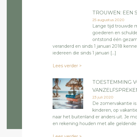
TROUWEN: EEN S
25 augustus 2020
Lange tijd trouwde 
goederen en schulden
ontstond één gezame
veranderd en sinds 1 januari 2018 ken
iedereen die sinds 1 januari […]
Lees verder >
TOESTEMMING VO
VANZELFSPREKE
23 juli 2020
De zomervakantie is
kinderen, op vakantie
naar het buitenland er anders uit. Je 
en rekening houden met alle geldende
Lees verder >