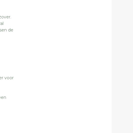
zover.
al
isen de
er voor
e
een