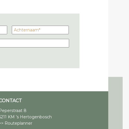
CONTACT
Peperstraat 8
5211 KM ’s Hertogenbosch
>> Routeplanner