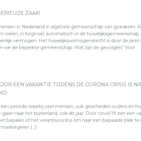
ERIEUZE ZAAK!
mensen in Nederland in algehele gemeenschap van goederen. Al
 vielen, in beginsel, automatisch in de huwelijksgemeenschap, 
nlijk vermogen. Het huwelijksvermogensrecht is door de jaren
nen we de beperkte gemeenschap. Wat zijn de gevolgen? Voor
OR EEN VAKANTIE TIJDENS DE CORONA CRISIS IS NI
ND
 een periode waarbij veel mensen, ook gescheiden ouders en h
 gaan naar het buitenland, ook dit jaar. Door covid-19 ziet een v
moet bepalen of het verantwoord is om naar een bepaalde plek te 
 maatregelen […]