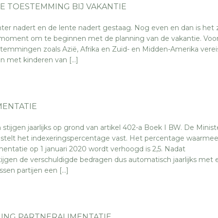
 TOESTEMMING BIJ VAKANTIE
ter nadert en de lente nadert gestaag. Nog even en dan is het 
et moment om te beginnen met de planning van de vakantie. Voor
stemmingen zoals Azië, Afrika en Zuid- en Midden-Amerika vere
en met kinderen van […]
MENTATIE
stijgen jaarlijks op grond van artikel 402-a Boek I BW. De Minist
telt het indexeringspercentage vast. Het percentage waarme
mentatie op 1 januari 2020 wordt verhoogd is 2,5. Nadat
tijgen de verschuldigde bedragen dus automatisch jaarlijks met 
ssen partijen een […]
ING PARTNERALIMENTATIE