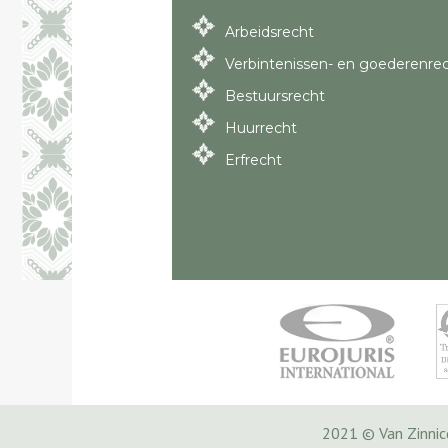
Arbeidsrecht
Verbintenissen- en goederenre
Bestuursrecht
Huurrecht
Erfrecht
2021 © Van Zinni