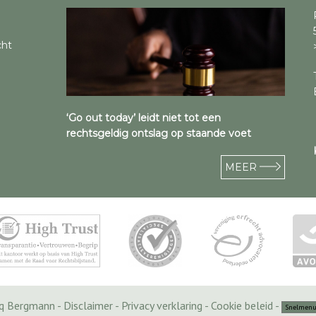
cht
‘Go out today’ leidt niet tot een
rechtsgeldig ontslag op staande voet
MEER
cq Bergmann -
Disclaimer
-
Privacy verklaring
-
Cookie beleid
-