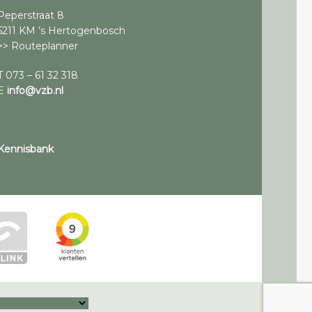
Peperstraat 8
5211 KM ’s Hertogenbosch
>> Routeplanner
T 073 – 61 32 318
E
info@vzb.nl
Kennisbank