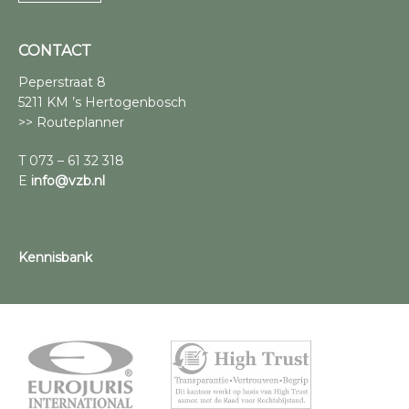
CONTACT
Peperstraat 8
5211 KM ’s Hertogenbosch
>> Routeplanner
T 073 – 61 32 318
E
info@vzb.nl
Kennisbank