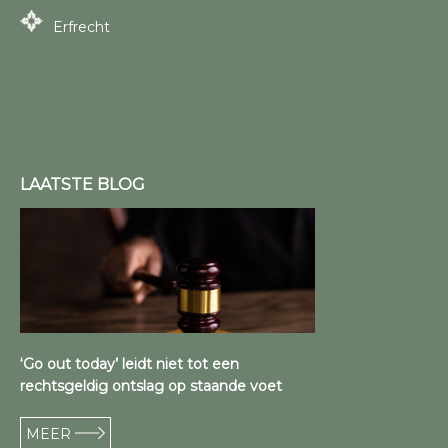
Erfrecht
LAATSTE BLOG
‘Go out today’ leidt niet tot een
rechtsgeldig ontslag op staande voet
MEER