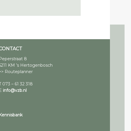
CONTACT
Peperstraat 8
5211 KM ’s Hertogenbosch
>> Routeplanner
T 073 – 61 32 318
E
info@vzb.nl
Kennisbank