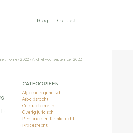
Blog
Contact
hier:
Home
/
2022
/
Archief voor september 2022
CATEGORIEËN
Algemeen juridisch
ng
Arbeidsrecht
e
Contractenrecht
 […]
Overig juridisch
Personen en familierecht
Procesrecht