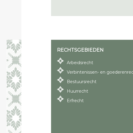
RECHTSGEBIEDEN
Arbeidsrecht
Verbintenissen- en goederenre
Bestuursrecht
Huurrecht
Erfrecht