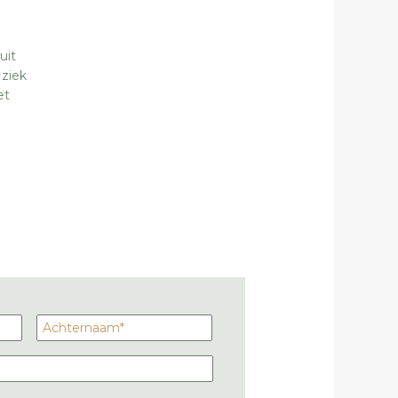
uit
 ziek
et