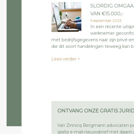
SLORDIG OMGAA
VAN €15.000,-
5 september 2023
In een recente uits
werknemer geconfron
met bedrijfsgegevens naar zijn privé-em
die dit soort handelingen teweeg kan b
Lees verder >
ONTVANG ONZE GRATIS JURID
Van Zinnicq Bergmann advocaten pu
gratis e-mail-nieuwsbrief met daarin ju