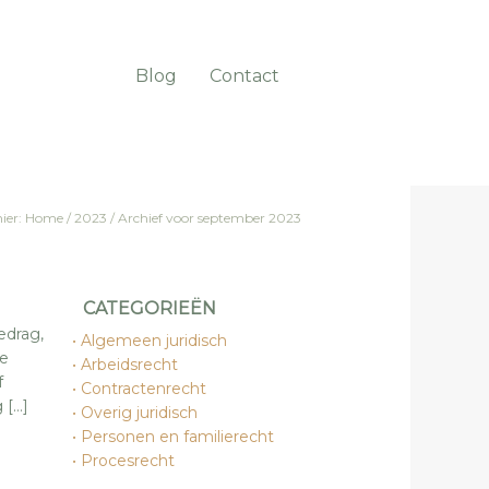
Blog
Contact
hier:
Home
/
2023
/
Archief voor september 2023
CATEGORIEËN
edrag,
Algemeen juridisch
re
Arbeidsrecht
f
Contractenrecht
 […]
Overig juridisch
Personen en familierecht
Procesrecht