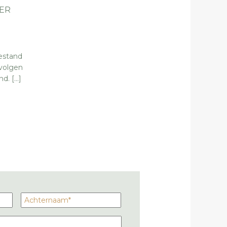
ER
estand
evolgen
d. […]