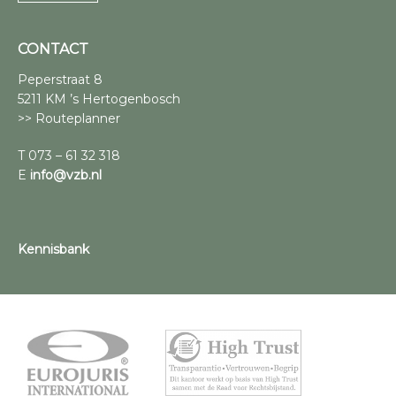
CONTACT
Peperstraat 8
5211 KM ’s Hertogenbosch
>> Routeplanner
T 073 – 61 32 318
E
info@vzb.nl
Kennisbank