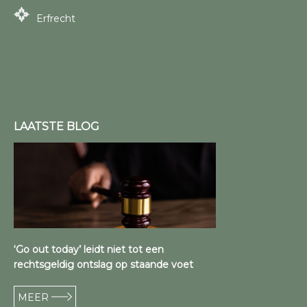
Erfrecht
LAATSTE BLOG
‘Go out today’ leidt niet tot een
rechtsgeldig ontslag op staande voet
MEER