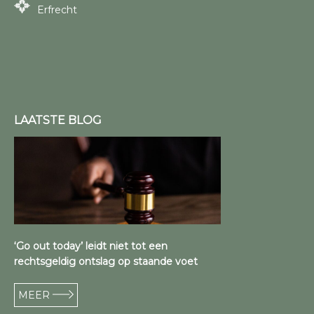
Erfrecht
LAATSTE BLOG
‘Go out today’ leidt niet tot een
rechtsgeldig ontslag op staande voet
MEER