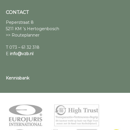
CONTACT
Peperstraat 8
5211 KM ’s Hertogenbosch
>> Routeplanner
T 073 – 61 32 318
E
info@vzb.nl
Kennisbank