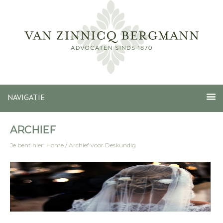
NAVIGATIE
ARCHIEF
Je bent hier:
Home
/
Archief voor Deskundig