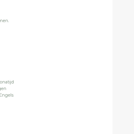
men.
onatijd
gen
 Engels