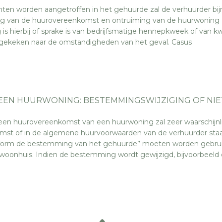
en worden aangetroffen in het gehuurde zal de verhuurder bij
nding van de huurovereenkomst en ontruiming van de huurwoning
 is hierbij of sprake is van bedrijfsmatige hennepkweek of van 
 gekeken naar de omstandigheden van het geval. Casus
 EEN HUURWONING: BESTEMMINGSWIJZIGING OF NIE
een huurovereenkomst van een huurwoning zal zeer waarschijnli
mst of in de algemene huurvoorwaarden van de verhuurder sta
form de bestemming van het gehuurde” moeten worden gebrui
 woonhuis. Indien de bestemming wordt gewijzigd, bijvoorbeeld