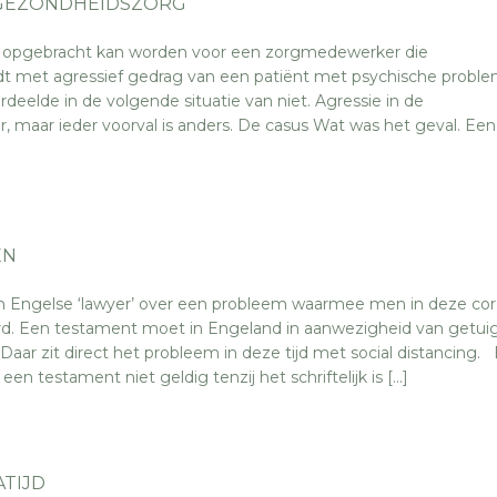
E GEZONDHEIDSZORG
ip opgebracht kan worden voor een zorgmedewerker die
t met agressief gedrag van een patiënt met psychische proble
deelde in de volgende situatie van niet. Agressie in de
 maar ieder voorval is anders. De casus Wat was het geval. Een
EN
n Engelse ‘lawyer’ over een probleem waarmee men in deze cor
d. Een testament moet in Engeland in aanwezigheid van getui
ar zit direct het probleem in deze tijd met social distancing.
een testament niet geldig tenzij het schriftelijk is […]
TIJD