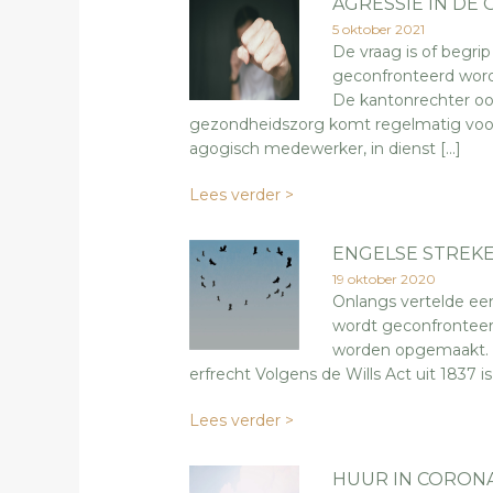
AGRESSIE IN D
5 oktober 2021
De vraag is of begr
geconfronteerd word
De kantonrechter oor
gezondheidszorg komt regelmatig voor,
agogisch medewerker, in dienst […]
Lees verder >
ENGELSE STREK
19 oktober 2020
Onlangs vertelde ee
wordt geconfronteer
worden opgemaakt. Da
erfrecht Volgens de Wills Act uit 1837 is 
Lees verder >
HUUR IN CORONA