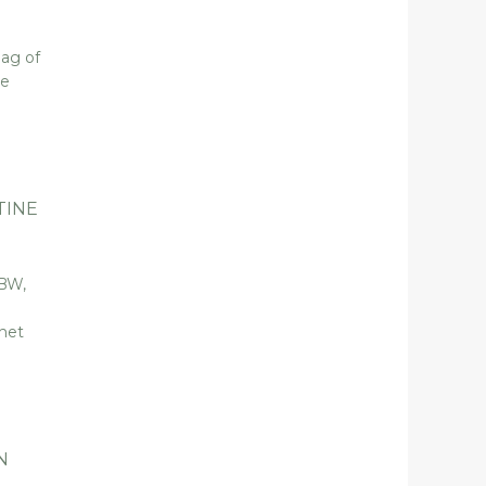
aag of
te
TINE
 BW,
 het
N