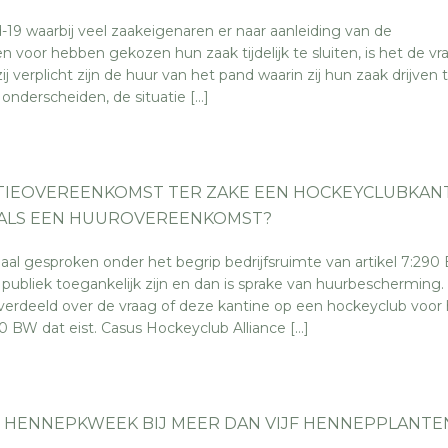
d-19 waarbij veel zaakeigenaren er naar aanleiding van de
 voor hebben gekozen hun zaak tijdelijk te sluiten, is het de vr
ij verplicht zijn de huur van het pand waarin zij hun zaak drijven 
 onderscheiden, de situatie […]
ATIEOVEREENKOMST TER ZAKE EEN HOCKEYCLUBKAN
 ALS EEN HUUROVEREENKOMST?
aal gesproken onder het begrip bedrijfsruimte van artikel 7:290
 publiek toegankelijk zijn en dan is sprake van huurbescherming.
e verdeeld over de vraag of deze kantine op een hockeyclub voor
290 BW dat eist. Casus Hockeyclub Alliance […]
 HENNEPKWEEK BIJ MEER DAN VIJF HENNEPPLANTE