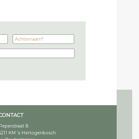
CONTACT
Peperstraat 8
5211 KM ’s Hertogenbosch