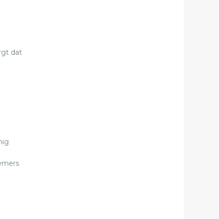
rgt dat
nig
nemers