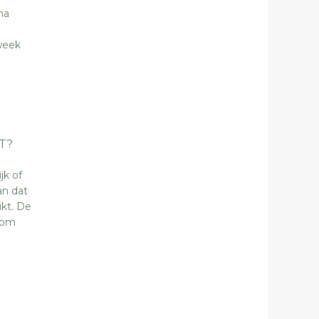
na
kweek
T?
jk of
an dat
kt. De
 om