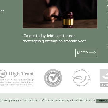
cht
‘Go out today’ leidt niet tot een
rechtsgeldig ontslag op staande voet
MEER
cq Bergmann -
Disclaimer
-
Privacy verklaring
-
Cookie beleid
-