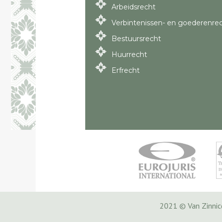
Arbeidsrecht
Verbintenissen- en goederenre
Bestuursrecht
Huurrecht
Erfrecht
2021 © Van Zinni