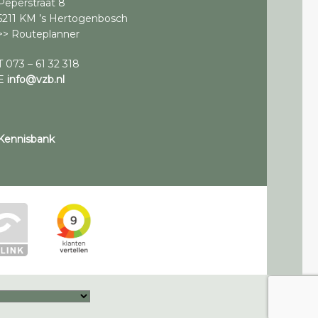
Peperstraat 8
5211 KM ’s Hertogenbosch
>> Routeplanner
T 073 – 61 32 318
E
info@vzb.nl
Kennisbank