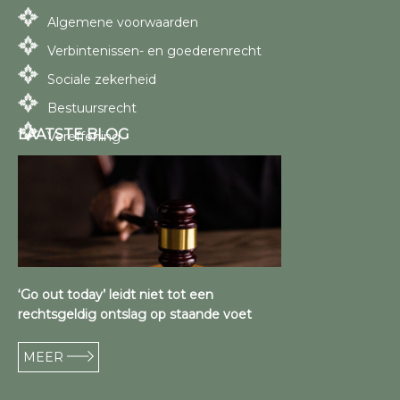
Algemene voorwaarden
Verbintenissen- en goederenrecht
Sociale zekerheid
Bestuursrecht
LAATSTE BLOG
Vereffening
‘Go out today’ leidt niet tot een
rechtsgeldig ontslag op staande voet
MEER