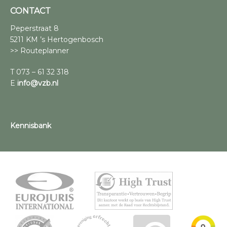
CONTACT
Peperstraat 8
5211 KM ’s Hertogenbosch
>> Routeplanner
T 073 – 61 32 318
E
info@vzb.nl
Kennisbank