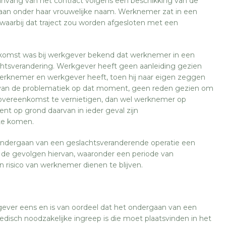
vang van het contract volgens een beschikking van de
 gaan onder haar vrouwelijke naam. Werknemer zat in een
, waarbij dat traject zou worden afgesloten met een
nkomst was bij werkgever bekend dat werknemer in een
chtsverandering. Werkgever heeft geen aanleiding gezien
erknemer en werkgever heeft, toen hij naar eigen zeggen
van de problematiek op dat moment, geen reden gezien om
overeenkomst te vernietigen, dan wel werknemer op
nt op grond daarvan in ieder geval zijn
 te komen.
ndergaan van een geslachtsveranderende operatie een
t de gevolgen hiervan, waaronder een periode van
 risico van werknemer dienen te blijven.
gever eens en is van oordeel dat het ondergaan van een
isch noodzakelijke ingreep is die moet plaatsvinden in het