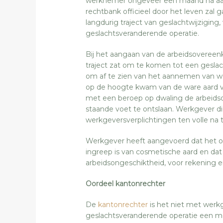
werknemer ongeveer een maand na aan
rechtbank officieel door het leven zal
langdurig traject van geslachtwijziging
geslachtsveranderende operatie.
Bij het aangaan van de arbeidsoveree
traject zat om te komen tot een gesla
om af te zien van het aannemen van w
op de hoogte kwam van de ware aard 
met een beroep op dwaling de arbeids
staande voet te ontslaan. Werkgever die
werkgeversverplichtingen ten volle na
Werkgever heeft aangevoerd dat het o
ingreep is van cosmetische aard en da
arbeidsongeschiktheid, voor rekening en
Oordeel kantonrechter
De
kantonrechter
is het niet met werk
geslachtsveranderende operatie een med