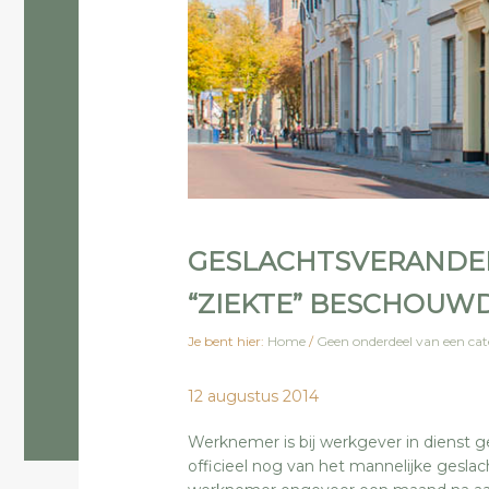
GESLACHTSVERANDE
“ZIEKTE” BESCHOUW
Je bent hier:
Home
/
Geen onderdeel van een cat
12 augustus 2014
Werknemer is bij werkgever in dienst ge
officieel nog van het mannelijke gesla