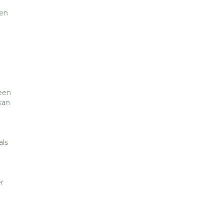
een
een
kan
als
r