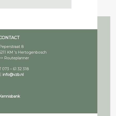
CONTACT
Peperstraat 8
5211 KM ’s Hertogenbosch
>> Routeplanner
T 073 – 61 32 318
E
info@vzb.nl
Kennisbank