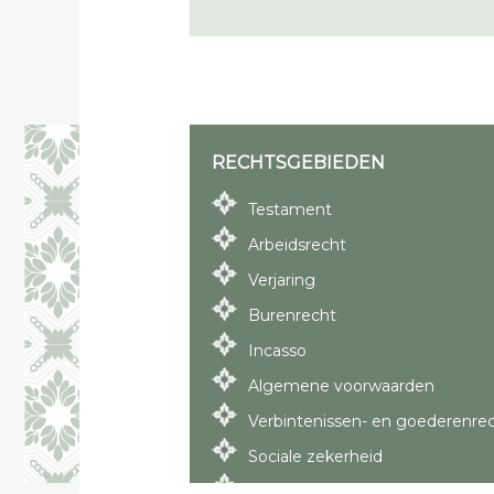
RECHTSGEBIEDEN
Testament
Arbeidsrecht
Verjaring
Burenrecht
Incasso
Algemene voorwaarden
Verbintenissen- en goederenre
Sociale zekerheid
Bestuursrecht