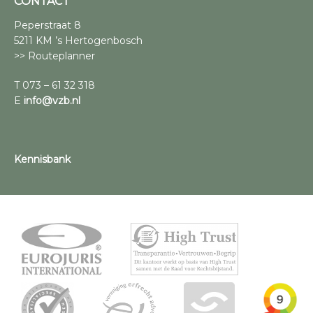
CONTACT
Peperstraat 8
5211 KM ’s Hertogenbosch
>> Routeplanner
T 073 – 61 32 318
E
info@vzb.nl
Kennisbank