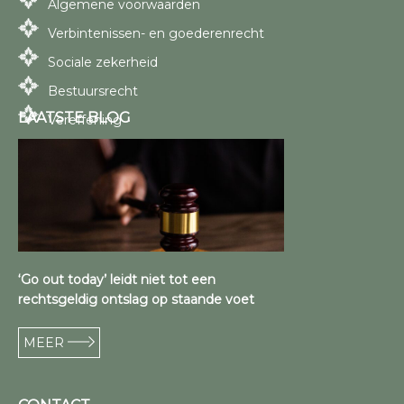
Algemene voorwaarden
Verbintenissen- en goederenrecht
Sociale zekerheid
Bestuursrecht
LAATSTE BLOG
Vereffening
‘Go out today’ leidt niet tot een
rechtsgeldig ontslag op staande voet
MEER