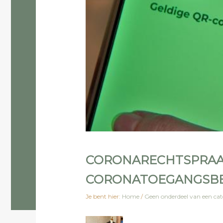
CORONARECHTSPRAAK 
CORONATOEGANGSBE
Je bent hier:
Home
/
Geen onderdeel van een cat