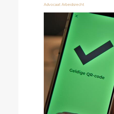
Advocaat Arbeidsrecht
‘s-H