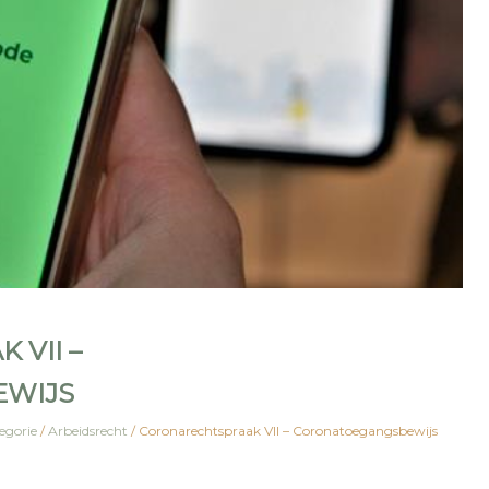
VII –
WIJS
egorie
/
Arbeidsrecht
/
Coronarechtspraak VII – Coronatoegangsbewijs