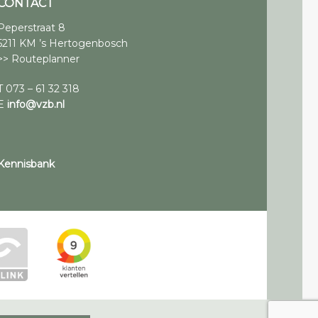
CONTACT
Peperstraat 8
5211 KM ’s Hertogenbosch
>> Routeplanner
T 073 – 61 32 318
E
info@vzb.nl
Kennisbank