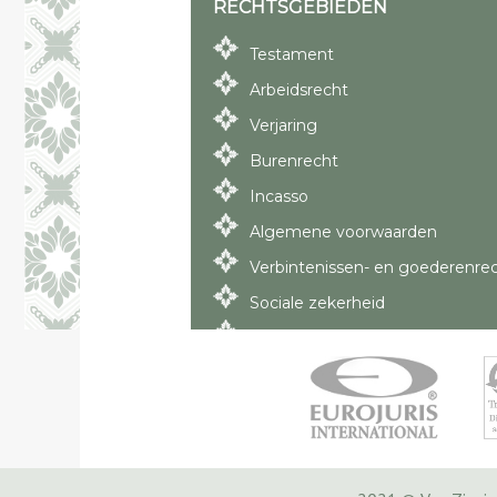
RECHTSGEBIEDEN
Testament
Arbeidsrecht
Verjaring
Burenrecht
Incasso
Algemene voorwaarden
Verbintenissen- en goederenre
Sociale zekerheid
Bestuursrecht
Vereffening