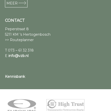
MEER
CONTACT
Peperstraat 8
5211 KM ’s Hertogenbosch
>> Routeplanner
T 073 – 61 32 318
E
info@vzb.nl
Kennisbank