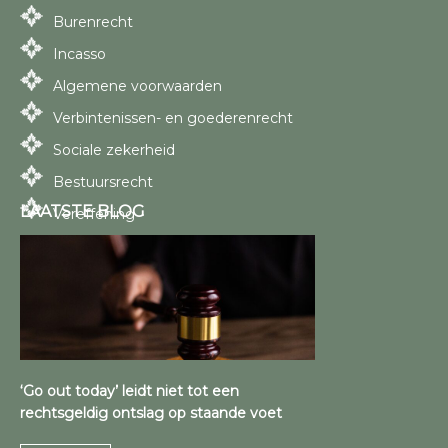
Burenrecht
Incasso
Algemene voorwaarden
Verbintenissen- en goederenrecht
Sociale zekerheid
Bestuursrecht
LAATSTE BLOG
Vereffening
‘Go out today’ leidt niet tot een
rechtsgeldig ontslag op staande voet