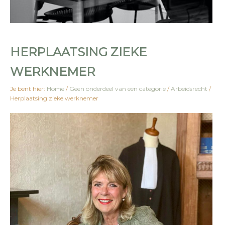
HERPLAATSING ZIEKE
WERKNEMER
Je bent hier:
Home
/
Geen onderdeel van een categorie
/
Arbeidsrecht
/
Herplaatsing zieke werknemer