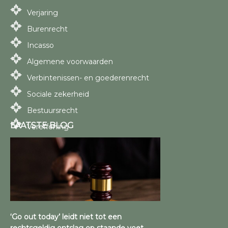
Verjaring
Burenrecht
Incasso
Algemene voorwaarden
Verbintenissen- en goederenrecht
Sociale zekerheid
Bestuursrecht
LAATSTE BLOG
Vereffening
‘Go out today’ leidt niet tot een