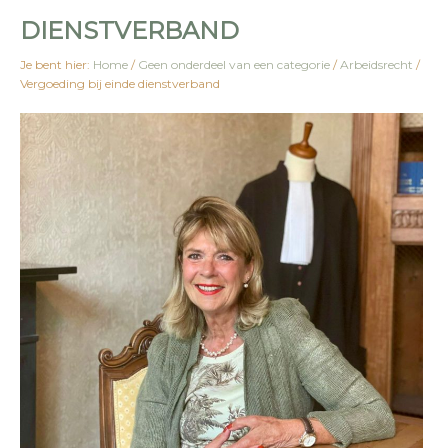
DIENSTVERBAND
Je bent hier:
Home
/
Geen onderdeel van een categorie
/
Arbeidsrecht
/
Vergoeding bij einde dienstverband