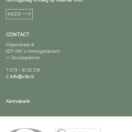
rechtsgeldig ontslag op staande voet
MEER
CONTACT
Peperstraat 8
5211 KM ’s Hertogenbosch
>> Routeplanner
T 073 – 61 32 318
E
info@vzb.nl
Kennisbank