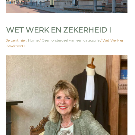
WET WERK EN ZEKERHEID I
Je bent hier:
Home
/
Geen onderdeel van een categorie
/
Wet Werk en
Zekerheid I