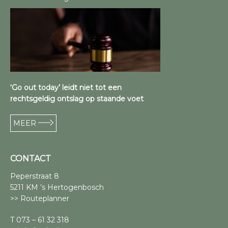
‘Go out today’ leidt niet tot een
rechtsgeldig ontslag op staande voet
MEER
CONTACT
Peperstraat 8
5211 KM ’s Hertogenbosch
>> Routeplanner
T 073 – 61 32 318