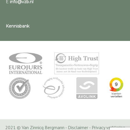
E
info@vzb.nl
Kennisbank
2021 © Van Zinnicq Bergmann -
Disclaimer
-
Privacy verklaring