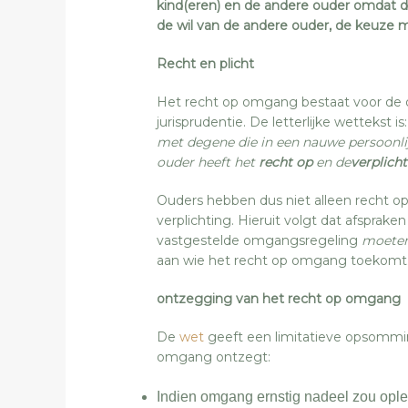
kind(eren) en de andere ouder omdat d
de wil van de andere ouder, de keuz
Recht en plicht
Het recht op omgang bestaat voor de ou
jurisprudentie. De letterlijke wettekst is:
met degene die in een nauwe persoonlij
ouder heeft het
recht
op
en de
verplich
Ouders hebben dus niet alleen recht 
verplichting. Hieruit volgt dat afspra
vastgestelde omgangsregeling
moete
aan wie het recht op omgang toekomt
ontzegging van het recht op omgang
De
wet
geeft een limitatieve opsommin
omgang ontzegt:
Indien omgang ernstig nadeel zou oplev