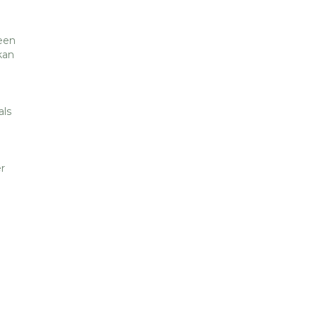
een
kan
als
r