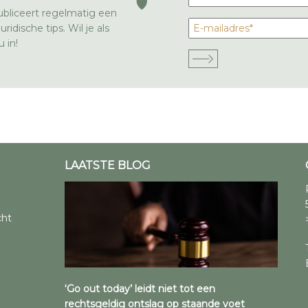
bliceert regelmatig een
ridische tips. Wil je als
 in!
LAATSTE BLOG
cht
‘Go out today’ leidt niet tot een
rechtsgeldig ontslag op staande voet