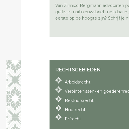
Van Zinnicq Bergmann advocaten pu
gratis e-mail-nieuwsbrief met daarin ju
eerste op de hoogte zijn? Schrijf je nu
RECHTSGEBIEDEN
Arbeidsrecht
Verbintenissen- en goederenre
Bestuursrecht
Huurrecht
Erfrecht