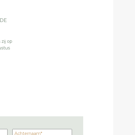
NDE
zij op
ustus