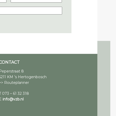
CONTACT
Peperstraat 8
5211 KM ’s Hertogenbosch
>> Routeplanner
T 073 – 61 32 318
E
info@vzb.nl