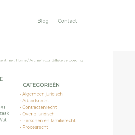
Blog
Contact
bent hier:
Home
/
Archief voor Billijke vergoeding
E
CATEGORIEËN
Algemeen juridisch
Arbeidsrecht
tig
Contractenrecht
 zaak
Overig juridisch
Wat
Personen en familierecht
Procesrecht