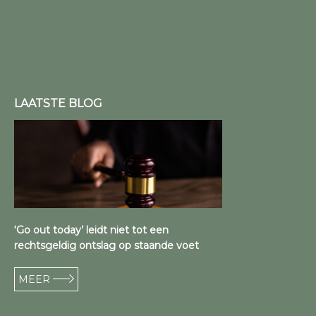
LAATSTE BLOG
‘Go out today’ leidt niet tot een
rechtsgeldig ontslag op staande voet
MEER