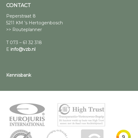
CONTACT
Peperstraat 8
5211 KM ’s Hertogenbosch
>> Routeplanner
T 073 – 61 32 318
E
info@vzb.nl
Kennisbank