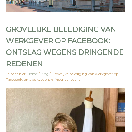
GROVELIJKE BELEDIGING VAN
WERKGEVER OP FACEBOOK:
ONTSLAG WEGENS DRINGENDE
REDENEN
Je bent hier:
Home
/
Blog
/
Grovelijke belediging van werkgever op
Facebook: ontslag wegens dringende redenen