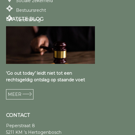
Sociale zekerheid
Bestuursrecht
LAATSTE BLOG
Vereffening
‘Go out today’ leidt niet tot een
rechtsgeldig ontslag op staande voet
MEER
CONTACT
Peperstraat 8
5211 KM ’s Hertogenbosch