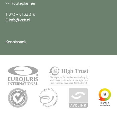
>> Routeplanner
T 073 – 61 32 318
E
info@vzb.nl
Kennisbank