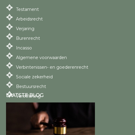
Testament
Arbeidsrecht
Verjaring
Burenrecht
Incasso
Algemene voorwaarden
Verbintenissen- en goederenrecht
Sociale zekerheid
Bestuursrecht
LAATSTE BLOG
Vereffening