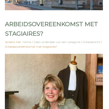
ARBEIDSOVEREENKOMST MET
STAGIAIRES?
Je bent hier:
Home
/
Geen onderdeel van een categorie
/
Arbeidsrecht
/
Arbeidsovereenkomst met stagiaires?