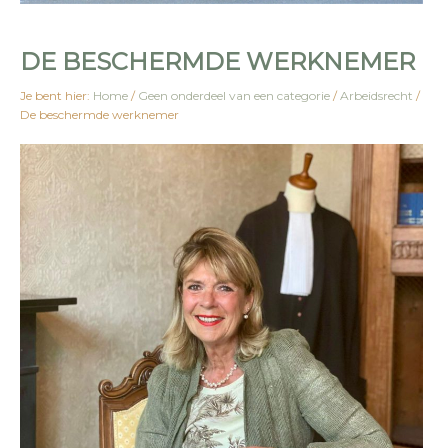
DE BESCHERMDE WERKNEMER
Je bent hier:
Home
/
Geen onderdeel van een categorie
/
Arbeidsrecht
/
De beschermde werknemer