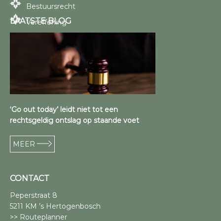
Bestuursrecht
LAATSTE BLOG
Vereffening
‘Go out today’ leidt niet tot een
rechtsgeldig ontslag op staande voet
MEER
CONTACT
Peperstraat 8
5211 KM ’s Hertogenbosch
>> Routeplanner