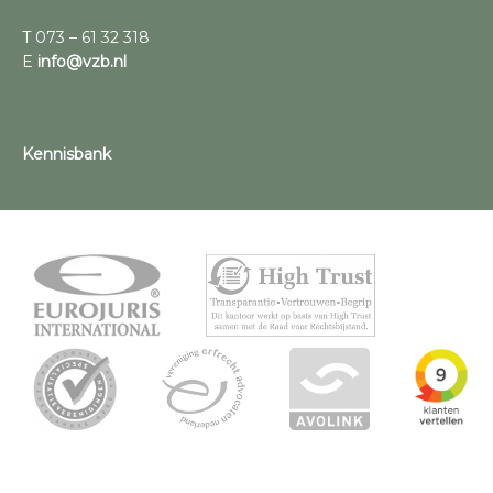
T 073 – 61 32 318
E
info@vzb.nl
Kennisbank