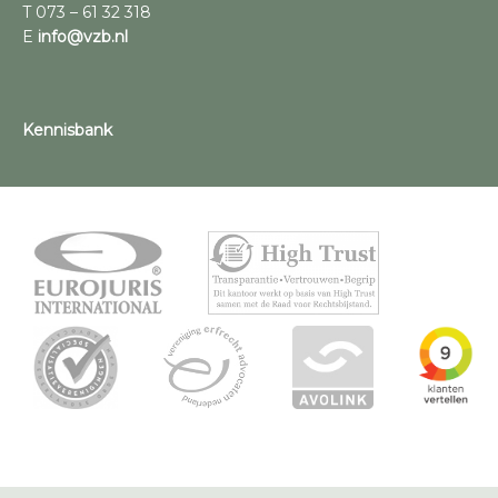
T 073 – 61 32 318
E
info@vzb.nl
Kennisbank