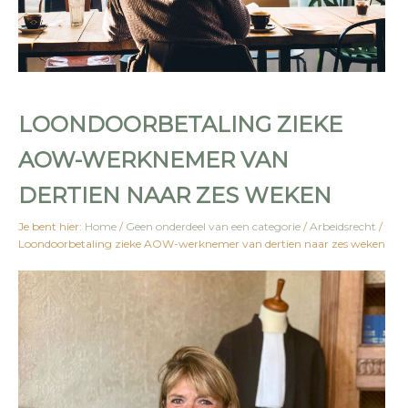
LOONDOORBETALING ZIEKE
AOW-WERKNEMER VAN
DERTIEN NAAR ZES WEKEN
Je bent hier:
Home
/
Geen onderdeel van een categorie
/
Arbeidsrecht
/
Loondoorbetaling zieke AOW-werknemer van dertien naar zes weken