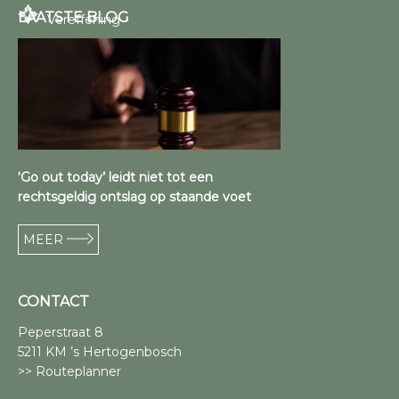
LAATSTE BLOG
Vereffening
‘Go out today’ leidt niet tot een
rechtsgeldig ontslag op staande voet
MEER
CONTACT
Peperstraat 8
5211 KM ’s Hertogenbosch
>> Routeplanner