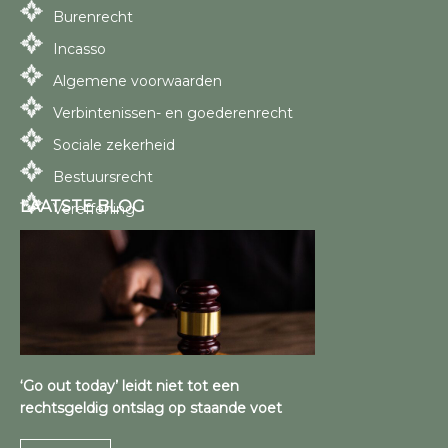
Burenrecht
Incasso
Algemene voorwaarden
Verbintenissen- en goederenrecht
Sociale zekerheid
Bestuursrecht
LAATSTE BLOG
Vereffening
‘Go out today’ leidt niet tot een
rechtsgeldig ontslag op staande voet