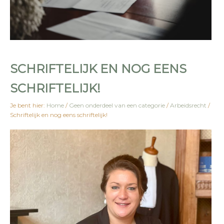
SCHRIFTELIJK EN NOG EENS
SCHRIFTELIJK!
Je bent hier:
Home
/
Geen onderdeel van een categorie
/
Arbeidsrecht
/
Schriftelijk en nog eens schriftelijk!