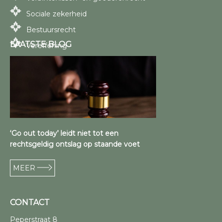
Sociale zekerheid
Bestuursrecht
LAATSTE BLOG
Vereffening
‘Go out today’ leidt niet tot een
rechtsgeldig ontslag op staande voet
MEER
CONTACT
Peperstraat 8