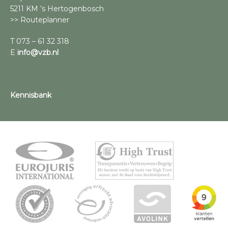
5211 KM ’s Hertogenbosch
>> Routeplanner
T 073 – 61 32 318
E
info@vzb.nl
Kennisbank