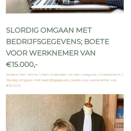
SLORDIG OMGAAN MET
BEDRIJFSGEGEVENS; BOETE
VOOR WERKNEMER VAN
€15.000,-
Je bent hier:
Home
/
Geen onderdeel van een categorie
/
Arbeidsrecht
/
Slordig omgaan met bedrijfsgegevens; boete voor werknemer van
€15.000,-