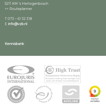
5211 KM ’s Hertogenbosch
>> Routeplanner
T 073 – 61 32 318
E
info@vzb.nl
Kennisbank