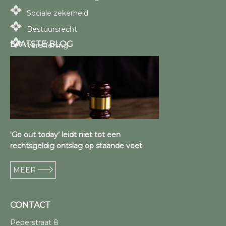
Sociale zekerheid
Bestuursrecht
LAATSTE BLOG
Vereffening
‘Go out today’ leidt niet tot een
rechtsgeldig ontslag op staande voet
MEER
CONTACT
Peperstraat 8