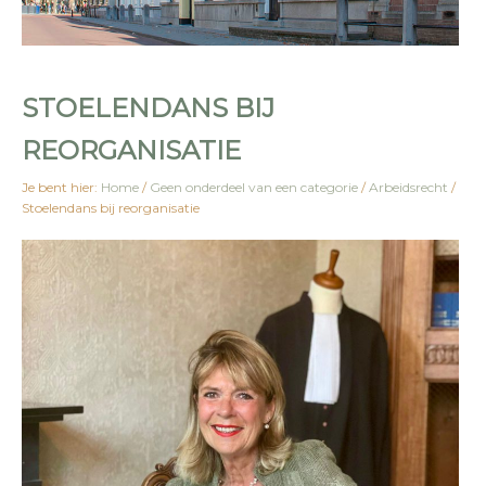
STOELENDANS BIJ
REORGANISATIE
Je bent hier:
Home
/
Geen onderdeel van een categorie
/
Arbeidsrecht
/
Stoelendans bij reorganisatie