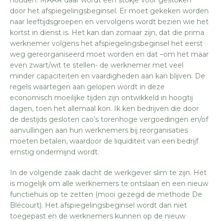
houden. MAAR daar wordt een stokje voor gestoken
door het afspiegelingsbeginsel. Er moet gekeken worden
naar leeftijdsgroepen en vervolgens wordt bezien wie het
kortst in dienst is. Het kan dan zomaar zijn, dat die prima
werknemer volgens het afspiegelingsbeginsel het eerst
weg gereorganiseerd moet worden en dat –om het maar
even zwart/wit te stellen- de werknemer met veel
minder capaciteiten en vaardigheden aan kan blijven. De
regels waartegen aan gelopen wordt in deze
economisch moeilijke tijden zijn ontwikkeld in hoogtij
dagen, toen het allemaal kon. Ik ken bedrijven die door
de destijds gesloten cao’s torenhoge vergoedingen en/of
aanvullingen aan hun werknemers bij reorganisaties
moeten betalen, waardoor de liquiditeit van een bedrijf
ernstig ondermijnd wordt.
In de volgende zaak dacht de werkgever slim te zijn. Het
is mogelijk om alle werknemers te ontslaan en een nieuw
functiehuis op te zetten (mooi gezegd de methode De
Blécourt). Het afspiegelingsbeginsel wordt dan niet
toegepast en de werknemers kunnen op de nieuw