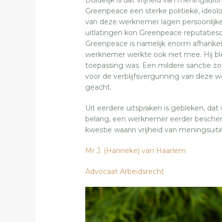
Greenpeace een sterke politieke, ideol
van deze werknemer lagen persoonlijke
uitlatingen kon Greenpeace reputaties
Greenpeace is namelijk enorm afhankel
werknemer werkte ook niet mee. Hij b
toepassing was. Een mildere sanctie z
voor de verblijfsvergunning van deze w
geacht.
Uit eerdere uitspraken is gebleken, da
belang, een werknemer eerder bescherm
kwestie waarin vrijheid van meningsuit
Mr J. (Hanneke) van Haarlem
Advocaat Arbeidsrecht
‘s-H