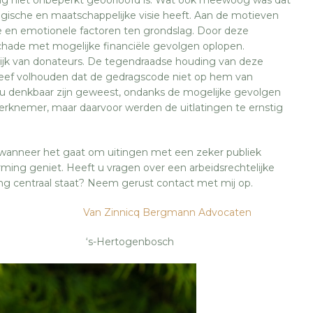
ogische en maatschappelijke visie heeft. Aan de motieven
 en emotionele factoren ten grondslag. Door deze
chade met mogelijke financiële gevolgen oplopen.
ijk van donateurs. De tegendraadse houding van deze
leef volhouden dat de gedragscode niet op hem van
ou denkbaar zijn geweest, ondanks de mogelijke gevolgen
erknemer, maar daarvoor werden de uitlatingen te ernstig
t wanneer het gaat om uitingen met een zeker publiek
ing geniet. Heeft u vragen over een arbeidsrechtelijke
ing centraal staat? Neem gerust contact met mij op.
Van Zinnicq Bergmann Advocaten
ertogenbosch