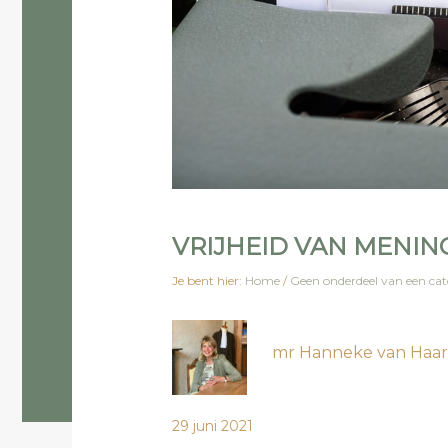
VRIJHEID VAN MENIN
Je bent hier:
Home
/
Geen onderdeel van een cat
mr Hanneke van Haa
29 juni 2021