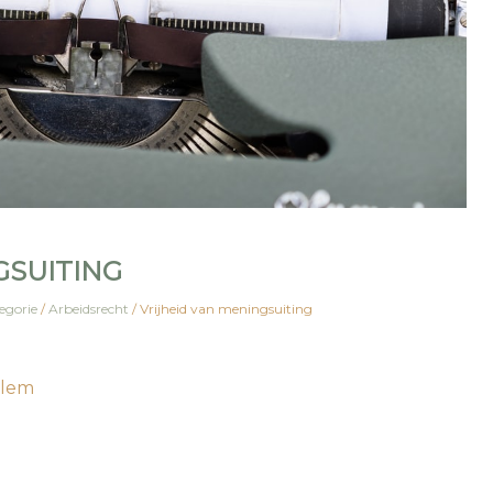
GSUITING
egorie
/
Arbeidsrecht
/
Vrijheid van meningsuiting
rlem