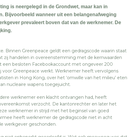
ting is neergelegd in de Grondwet, maar kan in
en. Bijvoorbeeld wanneer uit een belangenafweging
werkgever prevaleert boven dat van de werknemer. De
jking.
ce. Binnen Greenpeace geldt een gedragscode waarin staat
at zij handelen in overeenstemming met de kernwaarden
t een besloten Facebookaccount met ongeveer 200
 hij voor Greenpeace werkt. Werknemer heeft vervolgens
tisten in Hong Kong, over het ‘omwille van het milieu’ eten
van nucleaire wapens toegejuicht.
dere werknemer een klacht ontvangen had, heeft
overeenkomst verzocht. De kantonrechter en later het
ze werknemer in strijd met het beginsel van goed
rmee heeft werknemer de gedragscode niet in acht
de werkgever geschonden.
iting niet onbeperkt geoorloofd is. Wat ook meewoog was dat