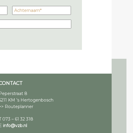
CONTACT
Peperstraat 8
5211 KM ’s Hertogenbosch
>> Routeplanner
T 073 – 61 32 318
E
info@vzb.nl