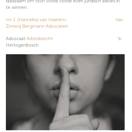
raadzaam om toch vooral vooraf even juridisch advies in
te winnen.
mr J. (Hanneke) van Haarlem
Van
Zinnicq Bergmann Advocaten
Advocaat
Arbeidsrecht
‘s-
Hertogenbosch