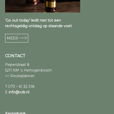
‘Go out today’ leidt niet tot een
rechtsgeldig ontslag op staande voet
MEER
CONTACT
Peperstraat 8
5211 KM ’s Hertogenbosch
>> Routeplanner
T 073 – 61 32 318
E
info@vzb.nl
Kennisbank