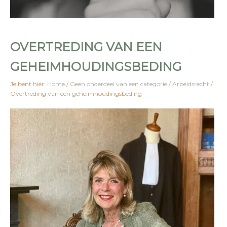
OVERTREDING VAN EEN
GEHEIMHOUDINGSBEDING
Je bent hier:
Home
/
Geen onderdeel van een categorie
/
Arbeidsrecht
/
Overtreding van een geheimhoudingsbeding