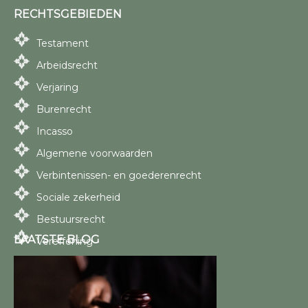
RECHTSGEBIEDEN
Testament
Arbeidsrecht
Verjaring
Burenrecht
Incasso
Algemene voorwaarden
Verbintenissen- en goederenrecht
Sociale zekerheid
Bestuursrecht
LAATSTE BLOG
Vereffening