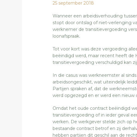
25 september 2018
Wanneer een arbeidsverhouding tusse
stopt door ontslag of niet-verlenging 
werknemer de transitievergoeding vers
loonafspraak.
Tot voor kort was deze vergoeding alle
beëindigd werd, maar recent heeft de 
transitievergoeding verschuldigd kan zij
In die casus was werkneemster al sinds 
arbeidsongeschikt, wat uiteindelijk le
Partijen spraken af, dat de werkneemst
werd opgezegd en er werd een nieuw c
Omdat het oude contract beëindigd we
transitievergoeding of in ieder geval e
werken. De werkgever stelde zich op het
bestaande contract betrof en zij derhal
hebben partijen dit geschil aan de rech