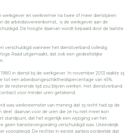
n werkgever en werknemer na twee of meer dienstjaren
van de arbeidsovereenkomst, is de werkgever aan de
chuldigd. De hoogte daarvan wordt bepaald door de laatste
en verschuldigd wanneer het dienstverband volledig
Hoge Raad uitgemaakt, dat ook een gedeeltelijke
n.
1980 in dienst bij de werkgever. In november 2013 raakte zij
idde tot een arbeidsongeschiktheidspercentage van 45%.
er de resterende tijd zou blijven werken. Het dienstverband
ontract voor minder uren getekend.
rd was werkneemster van mening dat zij recht had op de
en deel daarvan voor de uren die ze nu niet meer kon
 standpunt, dat het eigenlijk een wijziging van het
ve geen transitievergoeding verschuldigd was. Uiteindelijk
ter voorgelegd. De rechter in eerste aanleg oordeelde dat