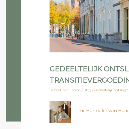
GEDEELTELIJK ONTSL
TRANSITIEVERGOEDI
Je bent hier:
Home
/
Blog
/
Gedeeltelijk ontslag? 
mr Hanneke van Haa