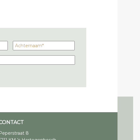
CONTACT
Peperstraat 8
5211 KM ’s Hertogenbosch