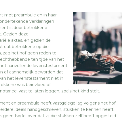
nt met preambule en in haar
ondertekende verklaringen
ament is door betrokkene
t. Gezien deze
riële aktes, en gezien de
jkt dat betrokkene op die
zag het hof geen reden te
rechthebbende ten tijde van het
et aanvullende levenstestament.
ken of aannemelijk geworden dat
 van het levenstestament niet in
trokkene was beïnvloed of
rieel vast te laten leggen, zoals het kind stelt.
ment en preambule heeft vastgelegd lag volgens het hof
 eerdere, deels handgeschreven, stukken te kennen heeft
 geen twijfel over dat zij die stukken zelf heeft opgesteld