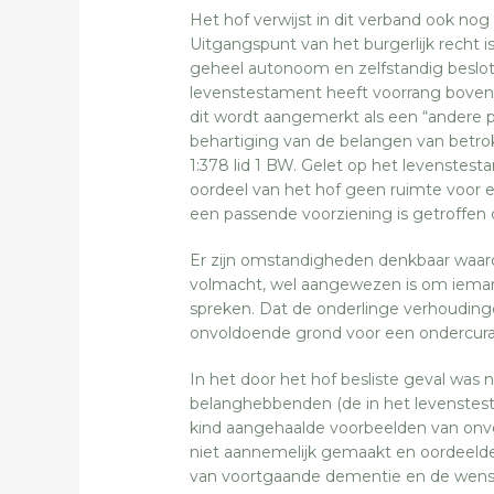
Het hof verwijst in dit verband ook nog
Uitgangspunt van het burgerlijk recht 
geheel autonoom en zelfstandig beslo
levenstestament heeft voorrang boven 
dit wordt aangemerkt als een “andere
behartiging van de belangen van betrok
1:378 lid 1 BW. Gelet op het levenstes
oordeel van het hof geen ruimte voor e
een passende voorziening is getroffen 
Er zijn omstandigheden denkbaar waar
volmacht, wel aangewezen is om iemand
spreken. Dat de onderlinge verhoudinge
onvoldoende grond voor een ondercurate
In het door het hof besliste geval was
belanghebbenden (de in het levenstes
kind aangehaalde voorbeelden van onvo
niet aannemelijk gemaakt en oordeeld
van voortgaande dementie en de wens v