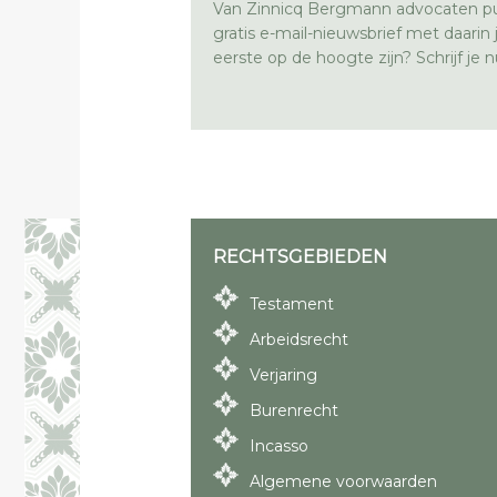
Van Zinnicq Bergmann advocaten pu
gratis e-mail-nieuwsbrief met daarin ju
eerste op de hoogte zijn? Schrijf je nu
RECHTSGEBIEDEN
Testament
Arbeidsrecht
Verjaring
Burenrecht
Incasso
Algemene voorwaarden