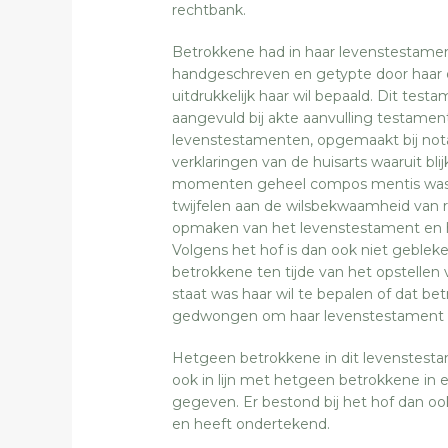
rechtbank.
Betrokkene had in haar levenstestame
handgeschreven en getypte door haar 
uitdrukkelijk haar wil bepaald. Dit test
aangevuld bij akte aanvulling testamen
levenstestamenten, opgemaakt bij nota
verklaringen van de huisarts waaruit bli
momenten geheel compos mentis was, 
twijfelen aan de wilsbekwaamheid van 
opmaken van het levenstestament en h
Volgens het hof is dan ook niet geble
betrokkene ten tijde van het opstellen
staat was haar wil te bepalen of dat be
gedwongen om haar levenstestament nota
Hetgeen betrokkene in dit levenstesta
ook in lijn met hetgeen betrokkene in
gegeven. Er bestond bij het hof dan ook
en heeft ondertekend.