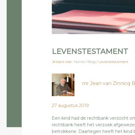
LEVENSTESTAMENT
Je bent hier:
Home
/
Blog
/
Levenstestament
mr Jean van Zinnicq
27 augustus 2019
Een kind had de rechtbank verzocht om
rechtbank heeft het verzoek afgewezen
betrokkene. Daartegen heeft het kind 