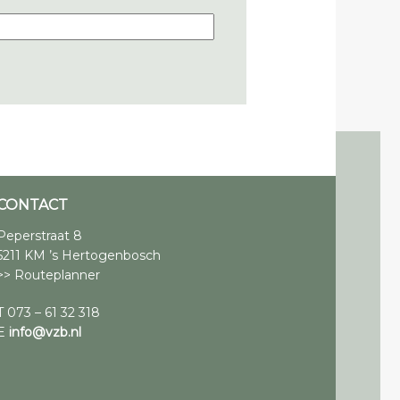
CONTACT
Peperstraat 8
5211 KM ’s Hertogenbosch
>> Routeplanner
T 073 – 61 32 318
E
info@vzb.nl