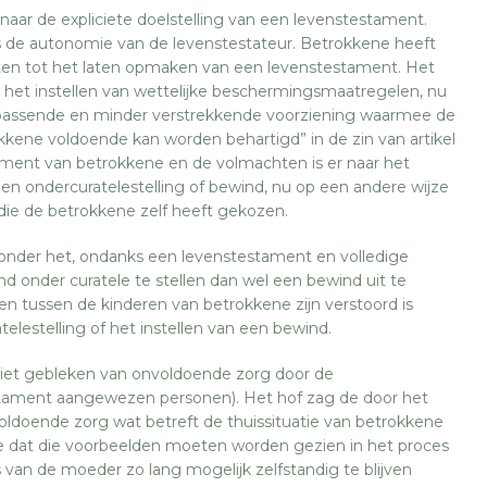
 naar de expliciete doelstelling van een levenstestament.
is de autonomie van de levenstestateur. Betrokkene heeft
ten tot het laten opmaken van een levenstestament. Het
het instellen van wettelijke beschermingsmaatregelen, nu
 passende en minder verstrekkende voorziening waarmee de
kene voldoende kan worden behartigd” in de zin van artikel
tament van betrokkene en de volmachten is er naar het
en ondercuratelestelling of bewind, nu op een andere wijze
die de betrokkene zelf heeft gekozen.
onder het, ondanks een levenstestament en volledige
 onder curatele te stellen dan wel een bewind uit te
n tussen de kinderen van betrokkene zijn verstoord is
lestelling of het instellen van een bewind.
 niet gebleken van onvoldoende zorg door de
tament aangewezen personen). Het hof zag de door het
ldoende zorg wat betreft de thuissituatie van betrokkene
e dat die voorbeelden moeten worden gezien in het proces
an de moeder zo lang mogelijk zelfstandig te blijven