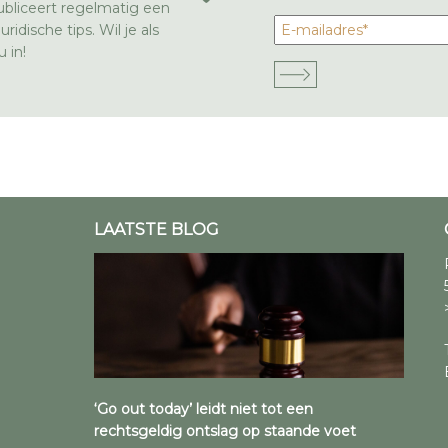
bliceert regelmatig een
ridische tips. Wil je als
 in!
LAATSTE BLOG
‘Go out today’ leidt niet tot een
rechtsgeldig ontslag op staande voet