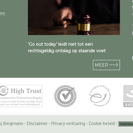
cht
‘Go out today’ leidt niet tot een
rechtsgeldig ontslag op staande voet
MEER
cq Bergmann -
Disclaimer
-
Privacy verklaring
-
Cookie beleid
-