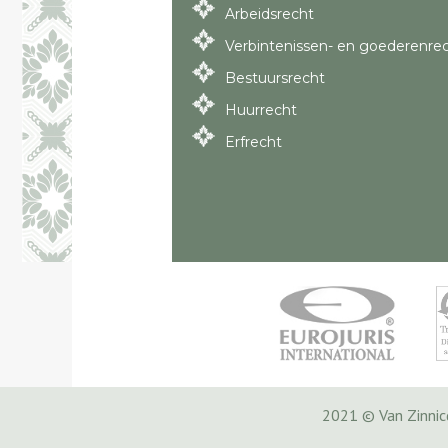
Arbeidsrecht
Verbintenissen- en goederenre
Bestuursrecht
Huurrecht
Erfrecht
2021 © Van Zinni