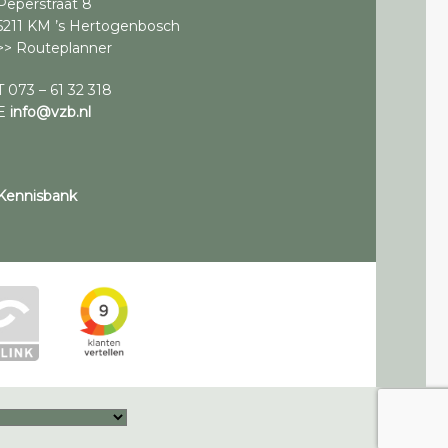
Peperstraat 8
5211 KM ’s Hertogenbosch
>> Routeplanner
T 073 – 61 32 318
E
info@vzb.nl
Kennisbank