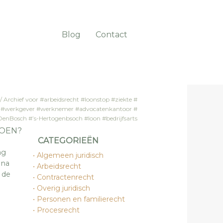
Blog
Contact
/
Archief voor #arbeidsrecht #loonstop #ziekte #
ie #werkgever #werknemer #advocatenkantoor #
DenBosch #’s-Hertogenbsoch #loon #bedrijfsarts
DOEN?
CATEGORIEËN
ag
Algemeen juridisch
 na
Arbeidsrecht
 de
Contractenrecht
Overig juridisch
Personen en familierecht
Procesrecht