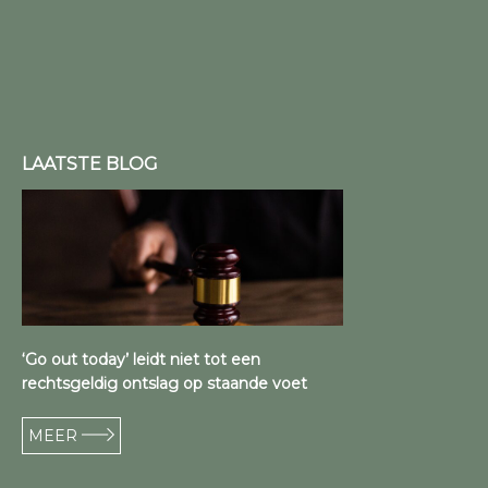
LAATSTE BLOG
‘Go out today’ leidt niet tot een
rechtsgeldig ontslag op staande voet
MEER