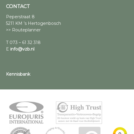
CONTACT
Peperstraat 8
5211 KM ’s Hertogenbosch
>> Routeplanner
T 073 – 61 32 318
E
info@vzb.nl
Kennisbank