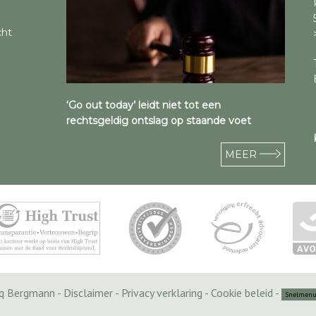
cht
‘Go out today’ leidt niet tot een
rechtsgeldig ontslag op staande voet
MEER
cq Bergmann -
Disclaimer
-
Privacy verklaring
-
Cookie beleid
-