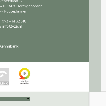
Peperstraat 8
5211 KM ’s Hertogenbosch
>> Routeplanner
T 073 – 61 32 318
E
info@vzb.nl
Kennisbank