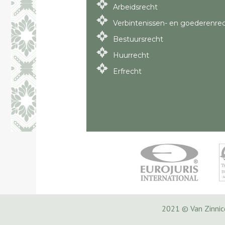
Arbeidsrecht
Verbintenissen- en goederenre
Bestuursrecht
Huurrecht
Erfrecht
2021 © Van Zinni