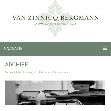
NAVIGATIE
ARCHIEF
Je bent hier:
Home
/
Archief voor Oproepkracht