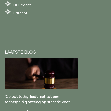
Huurrecht
Erfrecht
LAATSTE BLOG
‘Go out today’ leidt niet tot een
rechtsgeldig ontslag op staande voet