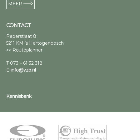
MEER
CONTACT
Peperstraat 8
5211 KM ’s Hertogenbosch
>> Routeplanner
T 073 – 61 32 318
E
info@vzb.nl
Kennisbank