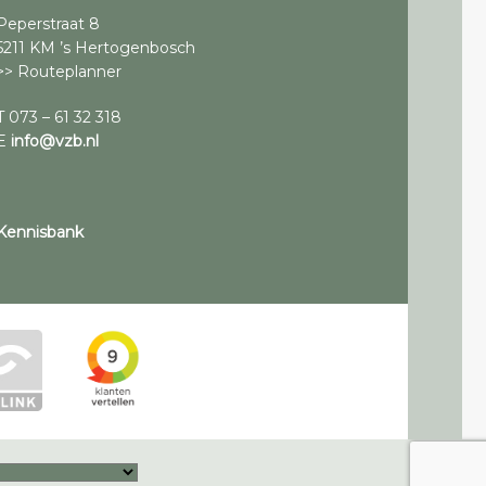
Peperstraat 8
5211 KM ’s Hertogenbosch
>> Routeplanner
T 073 – 61 32 318
E
info@vzb.nl
Kennisbank