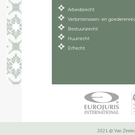
Arbeidsrecht
Verbintenissen- en goederenre
Bestuursrecht
Huurrecht
Erfrecht
2021 © Van Zinni