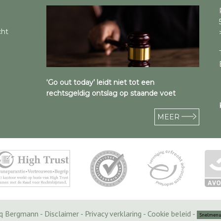
cht
‘Go out today’ leidt niet tot een
rechtsgeldig ontslag op staande voet
MEER
cq Bergmann -
Disclaimer
-
Privacy verklaring
-
Cookie beleid
-