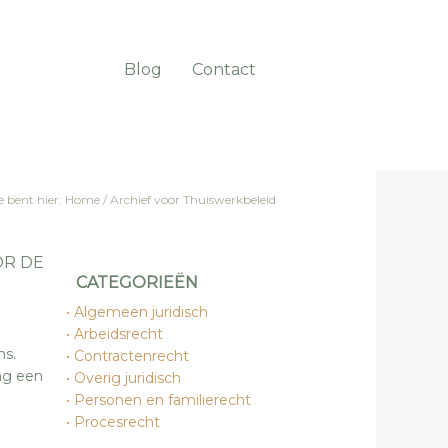
Blog
Contact
e bent hier:
Home
/
Archief voor Thuiswerkbeleid
OR DE
CATEGORIEËN
Algemeen juridisch
Arbeidsrecht
ns.
Contractenrecht
Mag een
Overig juridisch
Personen en familierecht
Procesrecht