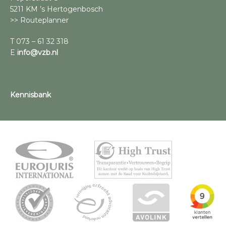
5211 KM ’s Hertogenbosch
>> Routeplanner
T 073 – 61 32 318
E
info@vzb.nl
Kennisbank