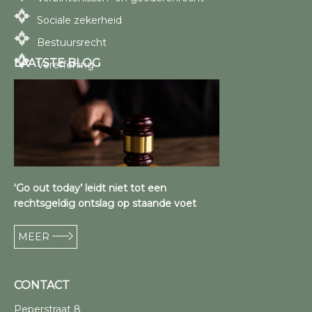
Sociale zekerheid
Bestuursrecht
LAATSTE BLOG
Vereffening
‘Go out today’ leidt niet tot een
rechtsgeldig ontslag op staande voet
MEER
CONTACT
Peperstraat 8