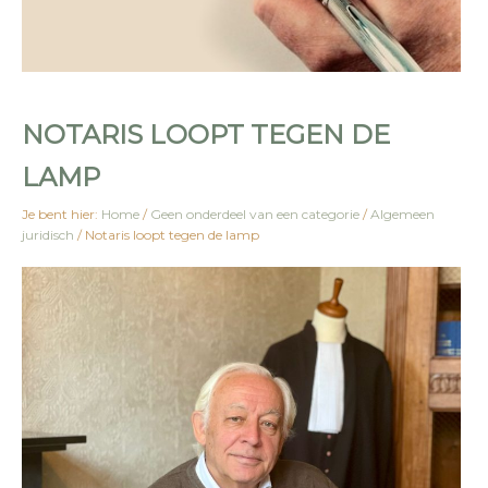
NOTARIS LOOPT TEGEN DE
LAMP
Je bent hier:
Home
/
Geen onderdeel van een categorie
/
Algemeen
juridisch
/
Notaris loopt tegen de lamp