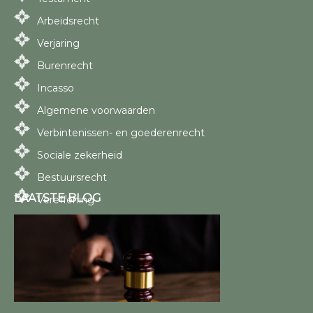
Arbeidsrecht
Verjaring
Burenrecht
Incasso
Algemene voorwaarden
Verbintenissen- en goederenrecht
Sociale zekerheid
Bestuursrecht
LAATSTE BLOG
Vereffening