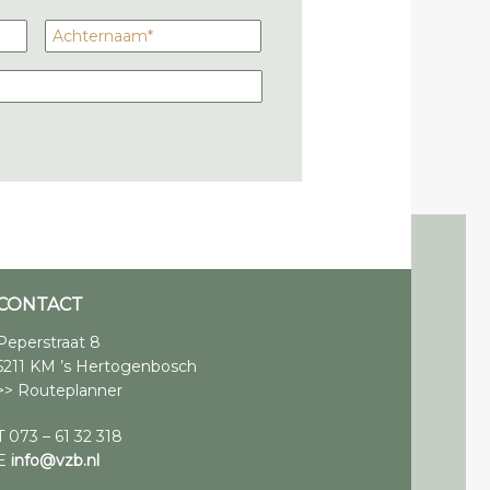
CONTACT
Peperstraat 8
5211 KM ’s Hertogenbosch
>> Routeplanner
T 073 – 61 32 318
E
info@vzb.nl