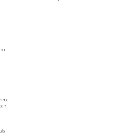
een
een
kan
als