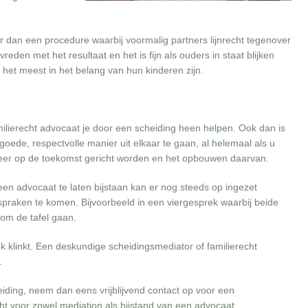
per dan een procedure waarbij voormalig partners lijnrecht tegenover
eden met het resultaat en het is fijn als ouders in staat blijken
 het meest in het belang van hun kinderen zijn.
milierecht advocaat je door een scheiding heen helpen. Ook dan is
goede, respectvolle manier uit elkaar te gaan, al helemaal als u
 weer op de toekomst gericht worden en het opbouwen daarvan.
n advocaat te laten bijstaan kan er nog steeds op ingezet
spraken te komen. Bijvoorbeeld in een viergesprek waarbij beide
om de tafel gaan.
klinkt. Een deskundige scheidingsmediator of familierecht
.
ding, neem dan eens vrijblijvend contact op voor een
ht voor zowel mediation als bijstand van een advocaat.