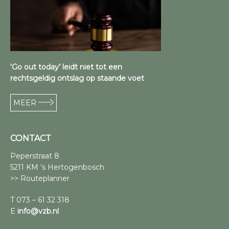
‘Go out today’ leidt niet tot een
rechtsgeldig ontslag op staande voet
MEER
CONTACT
Peperstraat 8
5211 KM ’s Hertogenbosch
>> Routeplanner
T 073 – 61 32 318
E
info@vzb.nl