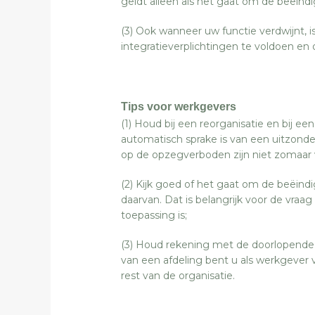
geldt alleen als het gaat om de beëind
(3) Ook wanneer uw functie verdwijnt, i
integratieverplichtingen te voldoen en
Tips voor werkgevers
(1) Houd bij een reorganisatie en bij ee
automatisch sprake is van een uitzond
op de opzegverboden zijn niet zomaar 
(2) Kijk goed of het gaat om de beëin
daarvan. Dat is belangrijk voor de vraag
toepassing is;
(3) Houd rekening met de doorlopende re
van een afdeling bent u als werkgever 
rest van de organisatie.