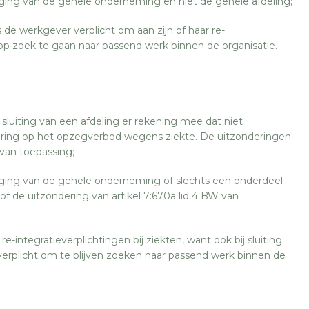
iging van de gehele onderneming en niet de gehele afdeling;
s de werkgever verplicht om aan zijn of haar re-
 op zoek te gaan naar passend werk binnen de organisatie.
n sluiting van een afdeling er rekening mee dat niet
ering op het opzegverbod wegens ziekte. De uitzonderingen
van toepassing;
diging van de gehele onderneming of slechts een onderdeel
 of de uitzondering van artikel 7:670a lid 4 BW van
-integratieverplichtingen bij ziekten, want ook bij sluiting
verplicht om te blijven zoeken naar passend werk binnen de