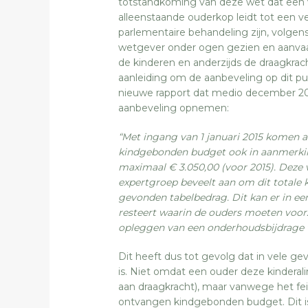
totstandkoming van deze wet dat een
alleenstaande ouderkop leidt tot een ve
parlementaire behandeling zijn, volge
wetgever onder ogen gezien en aanvaa
de kinderen en anderzijds de draagkrach
aanleiding om de aanbeveling op dit pu
nieuwe rapport dat medio december 20
aanbeveling opnemen:
“Met ingang van 1 januari 2015 komen 
kindgebonden budget ook in aanmerki
maximaal € 3.050,00 (voor 2015). Deze
expertgroep beveelt aan om dit totale
gevonden tabelbedrag. Dit kan er in ee
resteert waarin de ouders moeten voorzi
opleggen van een onderhoudsbijdrage te
Dit heeft dus tot gevolg dat in vele ge
is. Niet omdat een ouder deze kinderal
aan draagkracht), maar vanwege het fei
ontvangen kindgebonden budget. Dit is 