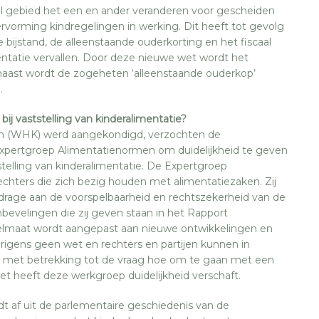
ieel gebied het een en ander veranderen voor gescheiden
vorming kindregelingen in werking. Dit heeft tot gevolg
 bijstand, de alleenstaande ouderkorting en het fiscaal
mentatie vervallen. Door deze nieuwe wet wordt het
ast wordt de zogeheten ‘alleenstaande ouderkop’
.
j vaststelling van kinderalimentatie?
en (WHK) werd aangekondigd, verzochten de
xpertgroep Alimentatienormen om duidelijkheid te geven
stelling van kinderalimentatie. De Expertgroep
echters die zich bezig houden met alimentatiezaken. Zij
jdrage aan de voorspelbaarheid en rechtszekerheid van de
nbevelingen die zij geven staan in het Rapport
lmaat wordt aangepast aan nieuwe ontwikkelingen en
rigens geen wet en rechters en partijen kunnen in
ok met betrekking tot de vraag hoe om te gaan met een
 heeft deze werkgroep duidelijkheid verschaft.
t af uit de parlementaire geschiedenis van de