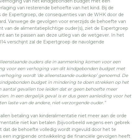
 verhoging van het kindgebonden budget met een
rlaging van resterende behoefte van het kind. Bij de
ns de Expertgroep, de consequenties van de WHK door de
rd. Vanwege de gevolgen voor enerzijds de behoefte van
t van de alimentatieplichtige ouder(s), ziet de Expertgroep
nt aan te passen aan deze uitleg van de wetgever. In het
14 verschijnt zal de Expertgroep de navolgende
alleenstaande ouders die in aanmerking komen voor een
ng voor een verhoging van dit kindgebonden budget met
 verhoging wordt ‘de alleenstaande ouderkop’ genoemd. De
 kindgebonden budget in mindering te doen strekken op het
n aantal gevallen toe leiden dat er geen behoefte meer
en. In een dergelijk geval is er dus geen aanleiding voor het
n laste van de andere, niet-verzorgende ouder.”
vallen betaling van kinderalimentatie niet meer aan de orde
imentatie niet kan betalen (bijvoorbeeld wegens een gebrek
t dat de behoefte volledig wordt ingevuld door het te
een ingrijpende ontwikkeling die financiële gevolgen heeft