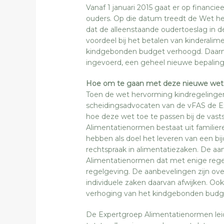
Vanaf 1 januari 2015 gaat er op financ
ouders. Op die datum treedt de Wet her
dat de alleenstaande oudertoeslag in de
voordeel bij het betalen van kinderali
kindgebonden budget verhoogd. Daarna
ingevoerd, een geheel nieuwe bepaling
Hoe om te gaan met deze nieuwe wet bi
Toen de wet hervorming kindregeling
scheidingsadvocaten van de vFAS de E
hoe deze wet toe te passen bij de vast
Alimentatienormen bestaat uit familier
hebben als doel het leveren van een bi
rechtspraak in alimentatiezaken. De aa
Alimentatienormen dat met enige rege
regelgeving. De aanbevelingen zijn ove
individuele zaken daarvan afwijken. O
verhoging van het kindgebonden budget
De Expertgroep Alimentatienormen leid