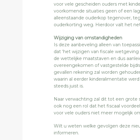
voor vele gescheiden ouders met kinde
voorkomende situaties geen of een lage
alleenstaande ouderkop tegenover, tege
ouderkorting weg. Hierdoor valt het ne
Wijziging van omstandigheden
Is deze aanbeveling alleen van toepassi
dat ‘het wijzigen van fiscale wetgeving 
de wettelijke maatstaven en dus aanle
overeengekomen of vastgestelde bijdrage
gevallen rekening zal worden gehouden
waarin al eerder kinderalimentatie wer
steeds juist is.
Naar verwachting zal dit tot een grote 
ook nog een rol dat het fiscaal voordeel
voor vele ouders niet meer mogelijk om
Wilt u weten welke gevolgen deze nie
informeren.