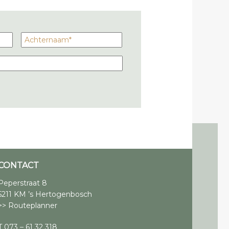
CONTACT
Peperstraat 8
5211 KM ’s Hertogenbosch
>> Routeplanner
T 073 – 61 32 318