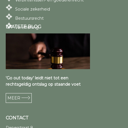
Sociale zekerheid
Bestuursrecht
LAATSTE BLOG
Vereffening
‘Go out today’ leidt niet tot een
rechtsgeldig ontslag op staande voet
MEER
CONTACT
Peperstraat 8