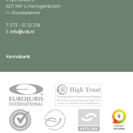
5211 KM ’s Hertogenbosch
>> Routeplanner
T 073 – 61 32 318
E
info@vzb.nl
Kennisbank